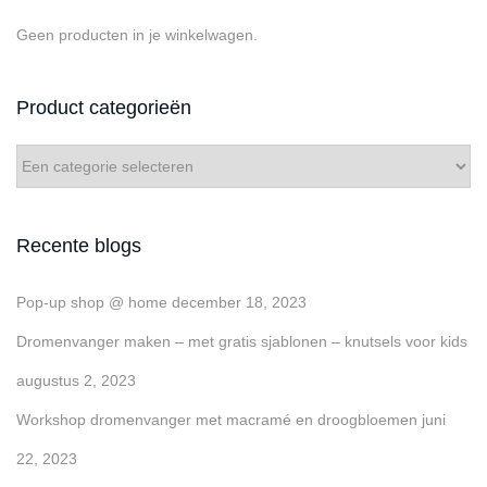
p
2
Geen producten in je winkelwagen.
0
2
6
Product categorieën
Recente blogs
Pop-up shop @ home
december 18, 2023
Dromenvanger maken – met gratis sjablonen – knutsels voor kids
augustus 2, 2023
Workshop dromenvanger met macramé en droogbloemen
juni
22, 2023