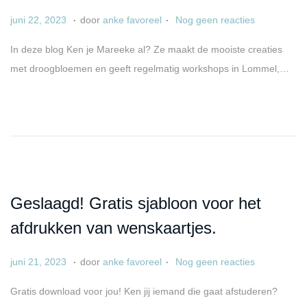
.
.
G
a
juni 22, 2023
door
anke favoreel
Nog geen reacties
e
p
In deze blog Ken je Mareeke al? Ze maakt de mooiste creaties
p
r
met droogbloemen en geeft regelmatig workshops in Lommel,…
l
i
a
l
a
6
t
,
s
2
t
0
o
2
Geslaagd! Gratis sjabloon voor het
p
5
afdrukken van wenskaartjes.
.
.
G
j
juni 21, 2023
door
anke favoreel
Nog geen reacties
e
u
Gratis download voor jou! Ken jij iemand die gaat afstuderen?
p
n