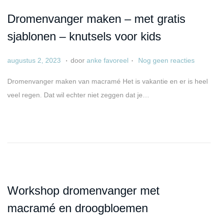
o
2
e
Dromenvanger maken – met gratis
p
5
sjablonen – knutsels voor kids
.
.
G
a
augustus 2, 2023
door
anke favoreel
Nog geen reacties
e
p
Dromenvanger maken van macramé Het is vakantie en er is heel
p
r
veel regen. Dat wil echter niet zeggen dat je…
l
i
a
l
a
6
t
,
s
2
t
0
o
2
Workshop dromenvanger met
p
5
macramé en droogbloemen