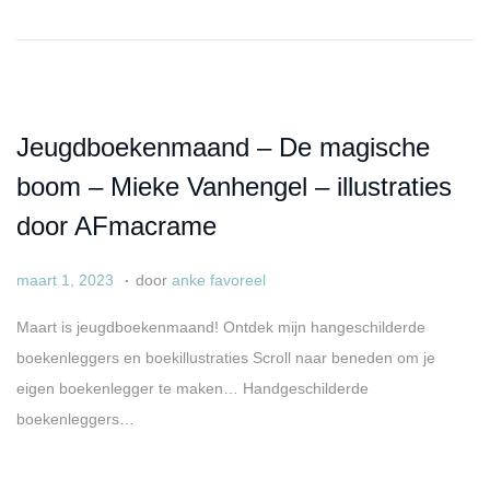
t
,
s
2
t
0
o
2
p
5
Jeugdboekenmaand – De magische
boom – Mieke Vanhengel – illustraties
door AFmacrame
.
G
a
maart 1, 2023
door
anke favoreel
e
p
Maart is jeugdboekenmaand! Ontdek mijn hangeschilderde
p
r
boekenleggers en boekillustraties Scroll naar beneden om je
l
i
eigen boekenlegger te maken… Handgeschilderde
a
l
boekenleggers…
a
6
t
,