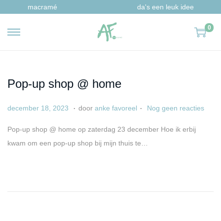
macramé
da's een leuk idee
0
G
G
a
a
n
n
a
a
Pop-up shop @ home
a
a
.
.
G
a
r
r
december 18, 2023
door
anke favoreel
Nog geen reacties
e
p
n
d
Pop-up shop @ home op zaterdag 23 december Hoe ik erbij
p
r
a
e
kwam om een pop-up shop bij mijn thuis te…
l
i
v
i
a
l
i
n
a
6
g
h
t
,
a
o
s
2
t
u
t
0
i
d