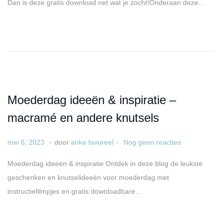
Dan is deze gratis download net wat je zocht!Onderaan deze…
l
i
a
2
a
2
t
,
s
2
t
0
o
2
Moederdag ideeën & inspiratie –
p
3
macramé en andere knutsels
.
.
G
a
mei 6, 2023
door
anke favoreel
Nog geen reacties
e
p
Moederdag ideeën & inspiratie Ontdek in deze blog de leukste
p
r
geschenken en knutselideeën voor moederdag met
l
i
instructiefilmpjes en gratis downloadbare…
a
l
a
6