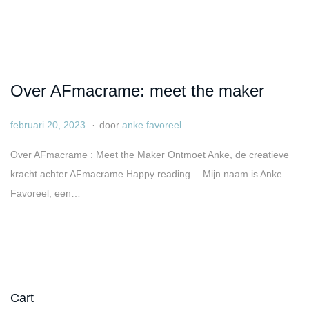
s
2
t
0
o
2
p
5
Over AFmacrame: meet the maker
.
G
j
februari 20, 2023
door
anke favoreel
e
a
Over AFmacrame : Meet the Maker Ontmoet Anke, de creatieve
p
n
kracht achter AFmacrame.Happy reading… Mijn naam is Anke
l
u
Favoreel, een…
a
a
a
r
t
i
s
2
t
3
Cart
o
,