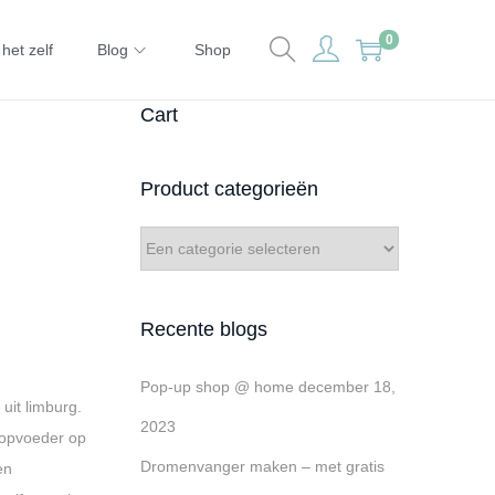
0
het zelf
Blog
Shop
Cart
Product categorieën
Recente blogs
Pop-up shop @ home
december 18,
uit limburg.
2023
, opvoeder op
Dromenvanger maken – met gratis
en