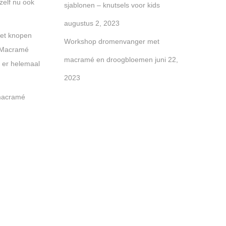
ezelf nu ook
sjablonen – knutsels voor kids
augustus 2, 2023
het knopen
Workshop dromenvanger met
! Macramé
macramé en droogbloemen
juni 22,
t er helemaal
2023
 macramé