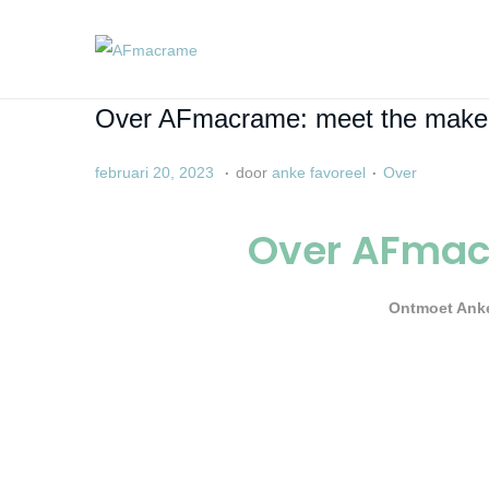
Over AFmacrame: meet the make
.
.
G
G
j
februari 20, 2023
door
anke favoreel
Over
e
e
a
p
p
n
Over AFmac
l
l
u
a
a
a
Ontmoet Anke
a
a
r
t
t
i
s
s
2
t
t
3
o
i
,
p
n
2