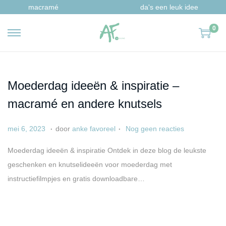
macramé
da's een leuk idee
0
G
G
a
a
n
n
a
a
Moederdag ideeën & inspiratie –
a
a
macramé en andere knutsels
r
r
n
d
.
.
G
a
mei 6, 2023
door
anke favoreel
Nog geen reacties
a
e
e
p
Moederdag ideeën & inspiratie Ontdek in deze blog de leukste
v
i
p
r
geschenken en knutselideeën voor moederdag met
i
n
l
i
instructiefilmpjes en gratis downloadbare…
g
h
a
l
a
o
a
6
t
u
t
,
i
d