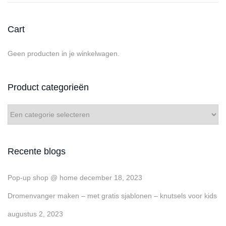
s
2
e
t
0
Cart
o
2
p
5
Geen producten in je winkelwagen.
Product categorieën
Recente blogs
Pop-up shop @ home
december 18, 2023
Dromenvanger maken – met gratis sjablonen – knutsels voor kids
augustus 2, 2023