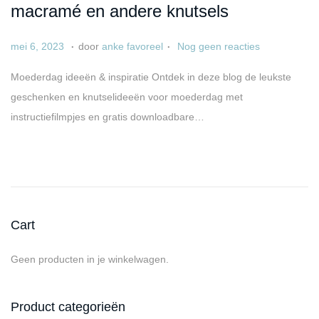
macramé en andere knutsels
.
.
G
a
mei 6, 2023
door
anke favoreel
Nog geen reacties
e
p
Moederdag ideeën & inspiratie Ontdek in deze blog de leukste
p
r
geschenken en knutselideeën voor moederdag met
l
i
instructiefilmpjes en gratis downloadbare…
a
l
a
6
t
,
s
2
t
0
Cart
o
2
p
5
Geen producten in je winkelwagen.
Product categorieën