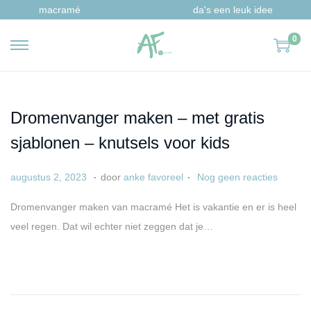
macramé
da's een leuk idee
0
G
G
a
a
n
n
a
a
Dromenvanger maken – met gratis
a
a
sjablonen – knutsels voor kids
r
r
n
d
.
.
G
a
augustus 2, 2023
door
anke favoreel
Nog geen reacties
a
e
e
p
Dromenvanger maken van macramé Het is vakantie en er is heel
v
i
p
r
veel regen. Dat wil echter niet zeggen dat je…
i
n
l
i
g
h
a
l
a
o
a
6
t
u
t
,
i
d