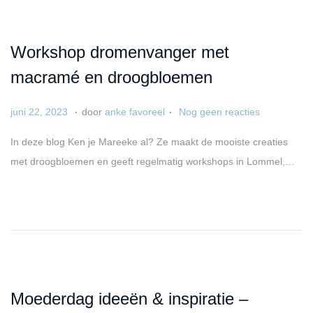
s
2
e
t
0
o
2
Workshop dromenvanger met
p
5
macramé en droogbloemen
.
.
G
a
juni 22, 2023
door
anke favoreel
Nog geen reacties
e
p
In deze blog Ken je Mareeke al? Ze maakt de mooiste creaties
p
r
met droogbloemen en geeft regelmatig workshops in Lommel,…
l
i
a
l
a
6
t
,
s
2
t
0
o
2
Moederdag ideeën & inspiratie –
p
5