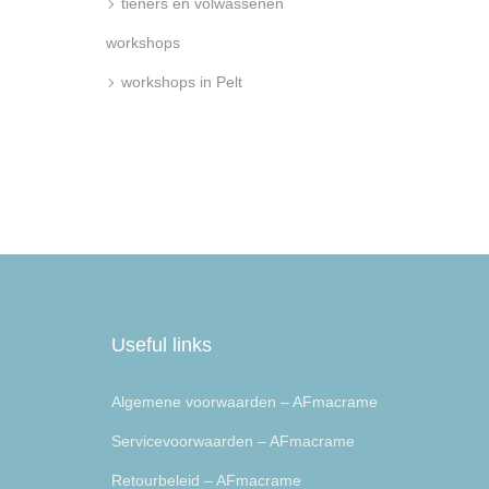
tieners en volwassenen
workshops
workshops in Pelt
Useful links
Algemene voorwaarden – AFmacrame
Servicevoorwaarden – AFmacrame
Retourbeleid – AFmacrame