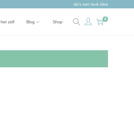
da's een leuk idee
0
het zelf
Blog
Shop