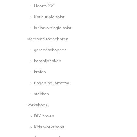
i
d
:
Hearts XXL
e
>
Katia triple twist
lankava single twist
macramé toebehoren
gereedschappen
karabijnhaken
kralen
ringen hout/metaal
stokken
workshops
DIY boxen
Kids workshops