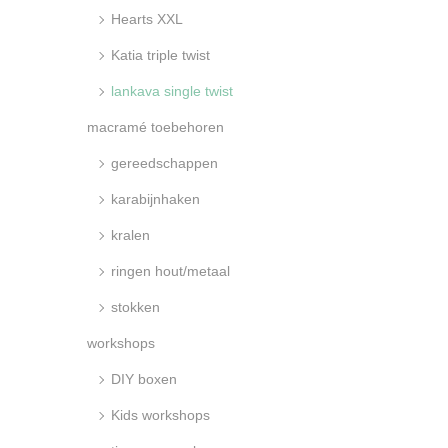
i
d
:
Hearts XXL
e
>
Katia triple twist
lankava single twist
macramé toebehoren
gereedschappen
karabijnhaken
kralen
ringen hout/metaal
stokken
workshops
DIY boxen
Kids workshops