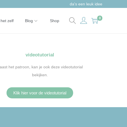
da's een leuk idee
0
het zelf
Blog
Shop
videotutorial
aast het patroon, kan je ook deze videotutorial
bekijken.
Klik hier voor de videotutorial