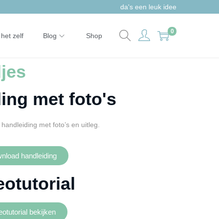
da's een leuk idee
0
het zelf
Blog
Shop
jes
ing met foto's
handleiding met foto’s en uitleg.
nload handleiding
eotutorial
eotutorial bekijken