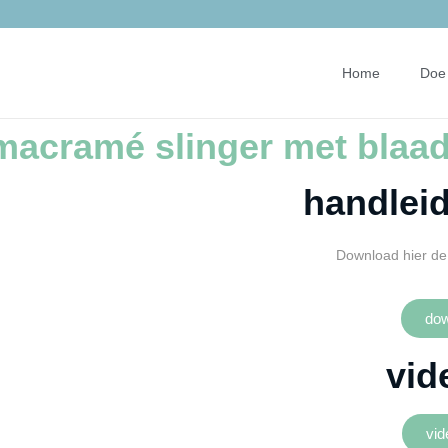
Home
Doe 
macramé slinger met blaad
handleid
Download hier de 
dow
vid
vid